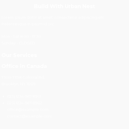
Build With Urban Nest
Lorem ipsum dolor sit amet, consectetur adipiscing elit.
Pellentesque in ipsum id orc.
Mon - Sat 8:00 - 17:30,
Sunday - CLOSED
Our Services
Office in Canada
7300-7398 Colonial Rd,
Brooklyn, NY 11209
(123) 1234-567-8901
(123) 1234-567-8902
office@example.com
contact@example.com