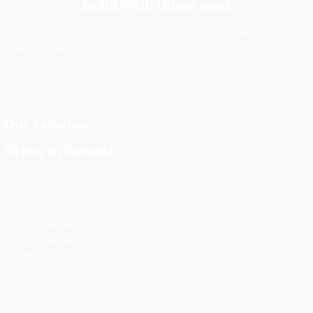
Build With Urban Nest
Lorem ipsum dolor sit amet, consectetur adipiscing elit.
Pellentesque in ipsum id orc.
Mon - Sat 8:00 - 17:30,
Sunday - CLOSED
Our Services
Office in Canada
7300-7398 Colonial Rd,
Brooklyn, NY 11209
(123) 1234-567-8901
(123) 1234-567-8902
office@example.com
contact@example.com