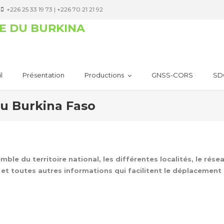
+226 25 33 19 73 | +226 70 21 21 92
E DU BURKINA
l
Présentation
Productions
GNSS-CORS
SD
Du Burkina Faso
ble du territoire national, les différentes localités, le résea
 et toutes autres informations qui facilitent le déplacement à 